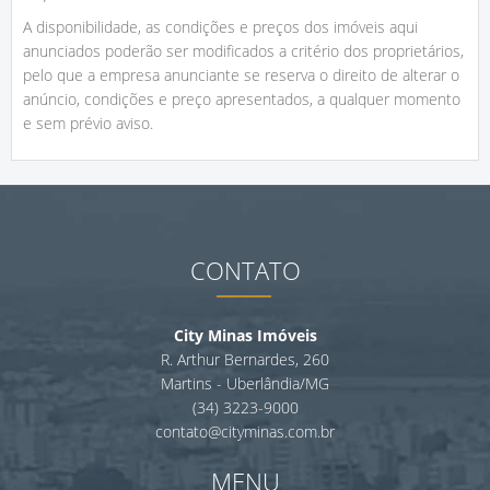
A disponibilidade, as condições e preços dos imóveis aqui
anunciados poderão ser modificados a critério dos proprietários,
pelo que a empresa anunciante se reserva o direito de alterar o
anúncio, condições e preço apresentados, a qualquer momento
e sem prévio aviso.
CONTATO
City Minas Imóveis
R. Arthur Bernardes, 260
Martins - Uberlândia/MG
(34) 3223-9000
contato@cityminas.com.br
MENU