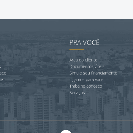
U
PRA VOCÊ
Área do cliente
s
Documentos Úteis
osco
Simule seu financiamento
ne
Ligamos para você
Trabalhe conosco
Serviços