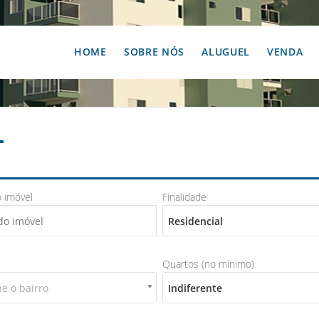
HOME
SOBRE NÓS
ALUGUEL
VENDA
L
 imóvel
Finalidade
Residencial
Quartos (no mínimo)
ne o bairro
Indiferente